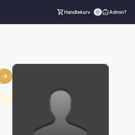
Handlekurv
0
Admin?