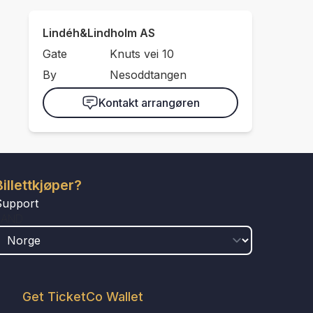
Lindéh&Lindholm AS
Gate
Knuts vei 10
By
Nesoddtangen
Kontakt arrangøren
Billettkjøper?
Support
LAND
Get TicketCo Wallet