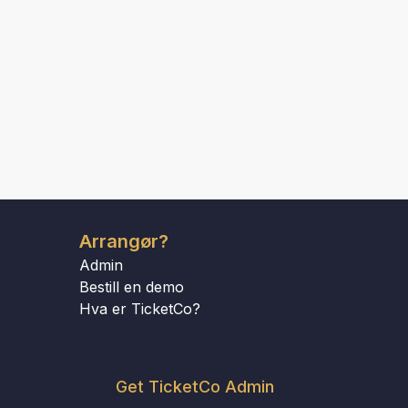
Arrangør?
Admin
Bestill en demo
Hva er TicketCo?
Get TicketCo Admin